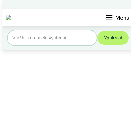
Vyhledat STK/SME
Kontak
Menu
Vyhledat
Search
for: