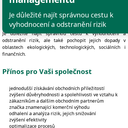
>
Je důležité najít správnou cestu k
Audity a certifikace bez prostojů
>
vyhodnocení a odstranění rizik
Certifikace systému managementu
Je důležité najít správnou cestu k vyhodnocení a
odstranění rizik, ale také pochopit jejich dopady v
oblastech ekologických, technologických, sociálních i
finančních.
Přínos pro Vaši společnost
jednodušší získávání obchodních příležitostí
zvýšení důvěryhodnosti a spolehlivosti ve vztahu k
zákazníkům a dalším obchodním partnerům
značka znamenající komerční výhodu
odhalení a analýza rizik, jejich snižování
zvýšení efektivity
optimalizace procesů