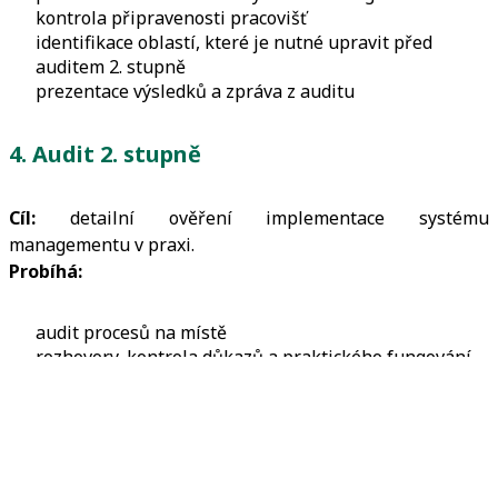
kontrola připravenosti pracovišť
identifikace oblastí, které je nutné upravit před
auditem 2. stupně
prezentace výsledků a zpráva z auditu
4. Audit 2. stupně
Cíl:
detailní ověření implementace systému
managementu v praxi.
Probíhá:
audit procesů na místě
rozhovory, kontrola důkazů a praktického fungování
systému
prezentace výsledků
zpráva z auditu a vyhodnocení shody
Pokud nejsou zjištěna kritická nebo nevyřešená