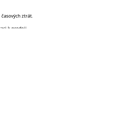
 časových ztrát.
ci k prodeji.
.
iéru, základní servis i evidenční kontroly podle potřeby.