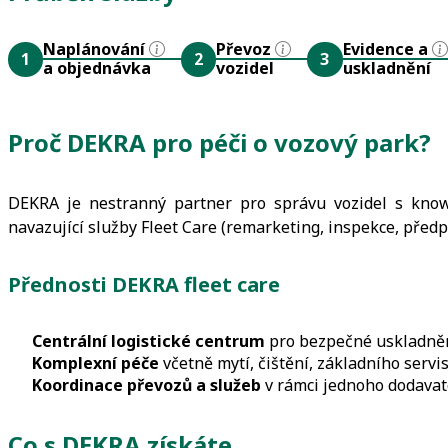
Naplánování
Převoz
Evidence a
1
2
3
a objednávka
vozidel
uskladnění
Proč DEKRA pro péči o vozový park?
DEKRA je nestranný partner pro správu vozidel s know
navazující služby Fleet Care (remarketing, inspekce, předp
Přednosti DEKRA fleet care
Centrální logistické centrum
pro bezpečné uskladněn
Komplexní péče
včetně mytí, čištění, základního servis
Koordinace převozů a služeb
v rámci jednoho dodavat
Co s DEKRA získáte