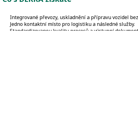
Integrované převozy, uskladnění a přípravu vozidel bez
Jedno kontaktní místo pro logistiku a následné služby.
Standardizovanou kvalitu procesů a výstupní dokumenta
Rychlou dostupnost kapacit díky pokrytí území celé ČR.
Možnost doplnit péči o vozidla podle konkrétní potřeby
Časté otázky a odpovědi
Jaké služby zahrnuje uskladnění v logistickém centru?
Bezpečné parkování a možnost navázat mytí, čištění inter
Umíte zajistit i převozy mezi více lokalitami?