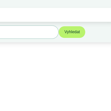
Vyhledat STK/SME
Kontak
E-shop
Portály
Vyhledat