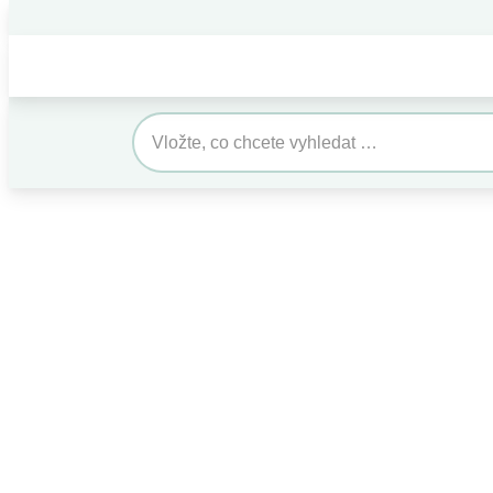
Domů
O ná
Search
for: