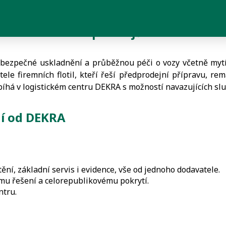
avu vozidel bez prostojů
, bezpečné uskladnění a průběžnou péči o vozy včetně mytí,
ele firemních flotil, kteří řeší předprodejní přípravu, rem
íhá v logistickém centru DEKRA s možností navazujících slu
ní od DEKRA
tění, základní servis i evidence, vše od jednoho dodavatele.
ímu řešení a celorepublikovému pokrytí.
ntru.