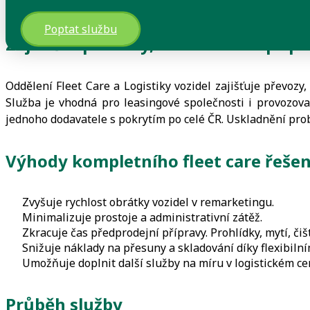
Logistika vozidel
Poptat službu
Zajistěte přesuny, skladování a přípr
Oddělení Fleet Care a Logistiky vozidel zajišťuje převozy
Služba je vhodná pro leasingové společnosti i provozovat
jednoho dodavatele s pokrytím po celé ČR. Uskladnění prob
Výhody kompletního fleet care řeše
Zvyšuje rychlost obrátky vozidel v remarketingu.
Minimalizuje prostoje a administrativní zátěž.
Zkracuje čas předprodejní přípravy. Prohlídky, mytí, čiš
Snižuje náklady na přesuny a skladování díky flexibiln
Umožňuje doplnit další služby na míru v logistickém ce
Průběh služby