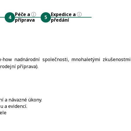
Péče a
Expedice a
4
5
příprava
předání
‑how nadnárodní společnosti, mnohaletými zkušenostmi a
rodejní příprava).
í a návazné úkony.
u a evidencí.
ele