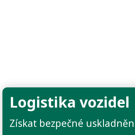
Logistika vozidel
Získat bezpečné uskladněn
>
Komplexní péče o firemní a leasingové flotily
>