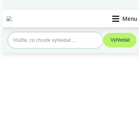
Vyhledat STK/SME
Kontak
Menu
Vyhledat
Search
for: