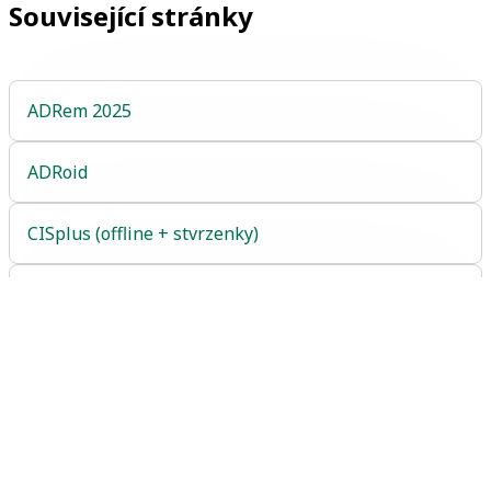
Související stránky
ADRem 2025
ADRoid
CISplus (offline + stvrzenky)
DEKRA DATA SME + NEZNÁMÁ VOZIDLA
DEKRA PROGRAM EMISE + CIS + FOTO
Objednat DEKRA DATA SME + NEZNÁMÁ VOZIDLA
Portál SME