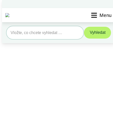
Vyhledat STK/SME
Kontak
Menu
Vyhledat
Search
for: