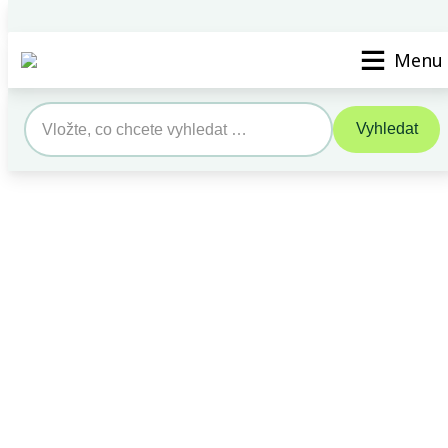
Vyhledat STK/SME
Kontak
Menu
Vyhledat
Search
for: