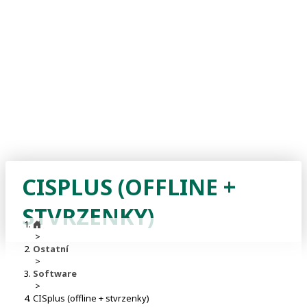
CISPLUS (OFFLINE +
STVRZENKY)
>
Ostatní
>
Software
>
CISplus (offline + stvrzenky)