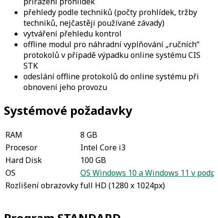
přiřazení prohlídek
přehledy podle techniků (počty prohlídek, tržby
techniků, nejčastěji používané závady)
vytváření přehledu kontrol
offline modul pro náhradní vyplňování „ručních“
protokolů v případě výpadku online systému CIS
STK
odeslání offline protokolů do online systému při
obnovení jeho provozu
Systémové požadavky
RAM
8 GB
Procesor
Intel Core i3
Hard Disk
100 GB
OS
OS Windows 10 a Windows 11 v podpo
Rozlišení obrazovky
full HD (1280 x 1024px)
Program
STANDARD