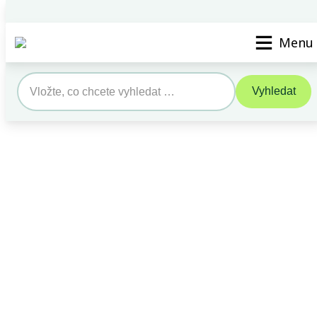
Vyhledat STK/SME
Kontak
Menu
Vyhledat
Search
for: