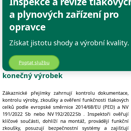
Inspekce a revize tlakovýc
a plynových zařízení pro
>
opravce
Defektoskopie, revize a inspekce
>
Inspekce a revize tlakových a plynových zařízení
Získat jistotu shody a výrobní kvality.
>
Inspekce a revize tlakových a plynových zařízení pro opravce
Poptat službu
Ověřte dokumentaci, procesy i
konečný výrobek
Zákaznické přejímky zahrnují kontrolu dokumentace,
kontrolu výroby, zkoušky a ověření funkčnosti tlakových
celků podle evropské směrnice 2014/68/EU (PED) a NV
191/2022 Sb nebo NV 192/2022 Sb . Inspektoři ověřují
klíčové součásti, dohlíží na montáž, provádějí funkční
zkoušky, posuzují bezpečnostní systémy a zajišťují