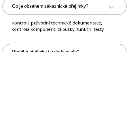
Co je obsahem zákaznické přejímky?
Kontrola průvodní technické dokumentace,
kontrola komponent, zkoušky, funkční testy.
Probíhá přejímka i u dodavatele?
Ano, inspektoři přebírají zařízení přímo u výrobce
nebo na montáži.
Spolupracujete s TIČR?
Ano, účast TIČR zajistíme podle typů zařízení.