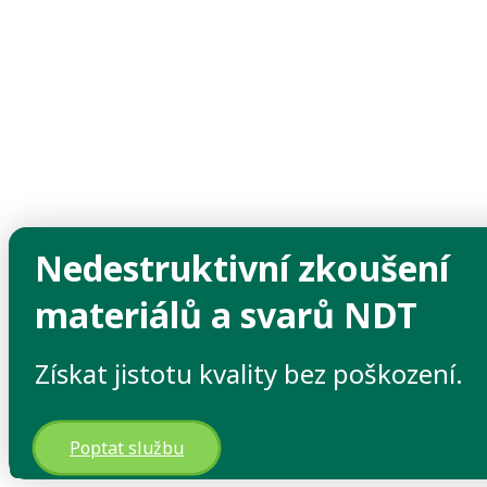
Nedestruktivní zkoušení
materiálů a svarů NDT
>
Získat jistotu kvality bez poškození.
Testování zařízení, materiálů a měřidel
>
Nedestruktivní zkoušení materiálů a svarů NDT
Poptat službu
Ověřte stav materiálu bez zásahu