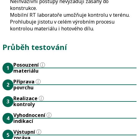
Neinvazivní postupy nevyžadují zásahy do
konstrukce.
Mobilní RT laboratoře umožňuje kontrolu v terénu.
Prohlubuje jistotu v celém výrobním procesu
kontrolou materiálu i hotového dílu.
Průběh testování
Posouzení
1
materiálu
Příprava
2
povrchu
Realizace
3
kontroly
Vyhodnocení
4
indikací
Výstupní
5
zpráva