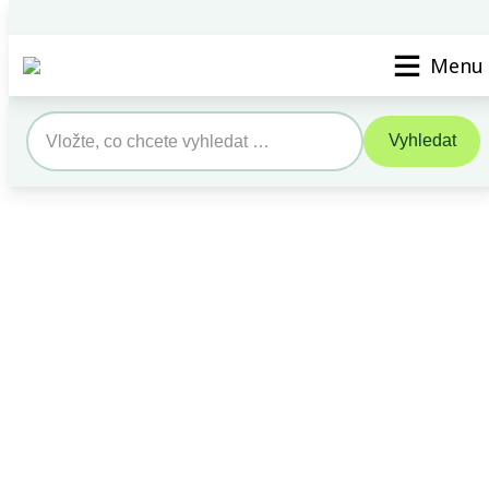
Vyhledat STK/SME
Kontak
Menu
Vyhledat
Search
for: