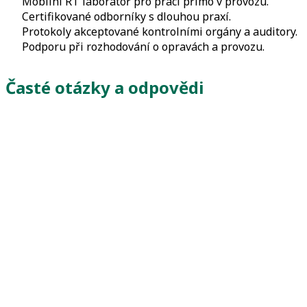
Mobilní RT laboratoř pro práci přímo v provozu.
Certifikované odborníky s dlouhou praxí.
Protokoly akceptované kontrolními orgány a auditory.
Podporu při rozhodování o opravách a provozu.
Časté otázky a odpovědi
Jaké NDT metody provádíte?
RT, UT, MT, PT a VT, včetně pokročilých variant.
Provádíte kontrolu přímo u zákazníka?
Ano, některé metody jsou dostupné i mobilně v
terénu.