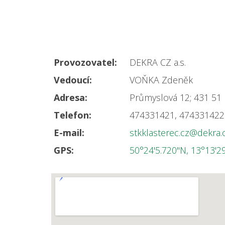
Provozovatel:
DEKRA CZ a.s.
Vedoucí:
VOŇKA Zdeněk
Adresa:
Průmyslová 12; 431 5
Telefon:
474331421, 4743314
E-mail:
stkklasterec.cz@dekra
GPS:
50°24'5.720"N, 13°13'2