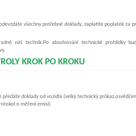
odevzdáte všechny potřebné doklady, zaplatíte poplatek za p
hradně náš technik.Po absolvování technické prohlídky bu
vy.
TROLY KROK PO KROKU
e předáte doklady od vozidla (velký technický průkaz,osvědčen
protokol o měření emisí)