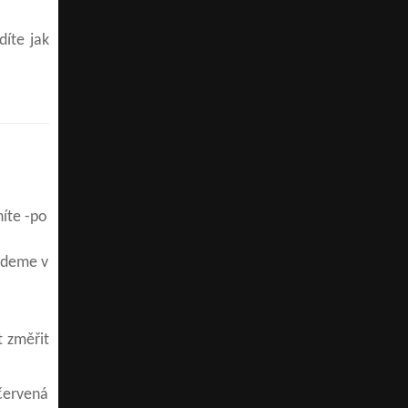
díte jak
níte -po
edeme v
t změřit
 červená