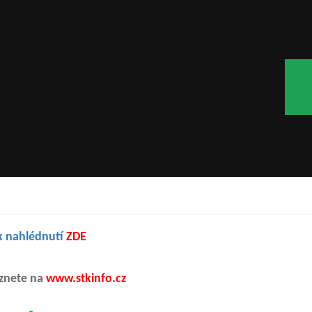
k nahlédnutí
ZDE
eznete na
www.stkinfo.cz