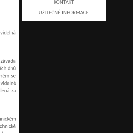
KONTAKT
UŽITEČNÉ INFORMACE
avidelná
á závada
ích dnů
erém se
avidelné
dená za
chnickém
chnické