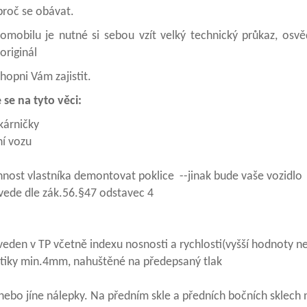
proč se obávat.
tomobilu je nutné si sebou vzít velký technický průkaz, osv
originál
hopni Vám zajistit.
se na tyto věci:
kárničky
ní vozu
nost vlastníka demontovat poklice --jinak bude vaše vozidlo
vede dle zák.56.§47 odstavec 4
eden v TP včetně indexu nosnosti a rychlosti(vyšší hodnoty n
tiky min.4mm, nahuštěné na předepsaný tlak
 nebo jíne nálepky. Na předním skle a předních bočních sklech