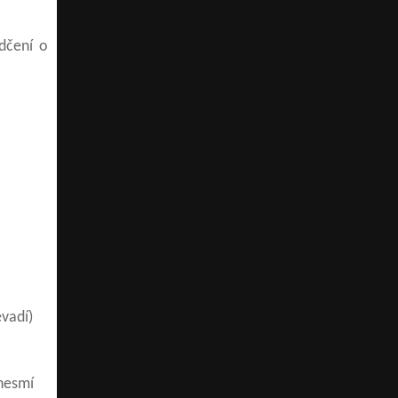
ědčení o
evadí)
 nesmí