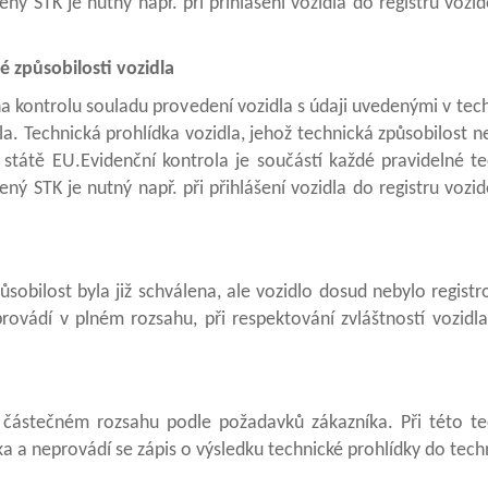
ený STK je nutný např. při přihlášení vozidla do registru vozi
 způsobilosti vozidla
a kontrolu souladu provedení vozidla s údaji uvedenými v te
la. Technická prohlídka vozidla, jehož technická způsobilost ne
státě EU.Evidenční kontrola je součástí každé pravidelné te
ený STK je nutný např. při přihlášení vozidla do registru vozi
ůsobilost byla již schválena, ale vozidlo dosud nebylo regist
rovádí v plném rozsahu, při respektování zvláštností vozidl
částečném rozsahu podle požadavků zákazníka. Při této te
pka a neprovádí se zápis o výsledku technické prohlídky do tec