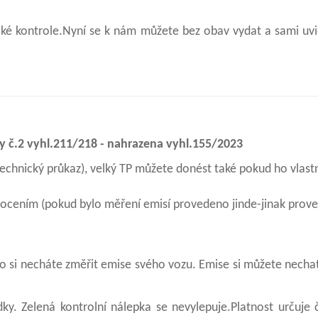
nické kontrole.Nyní se k nám můžete bez obav vydat a sami uvi
hy č.2 vyhl.211/218 - nahrazena vyhl.155/2023
technický průkaz), velký TP můžete donést také pokud ho vlast
nocením (pokud bylo měření emisí provedeno jinde-jinak prov
o si necháte změřit emise svého vozu. Emise si můžete necha
ky. Zelená kontrolní nálepka se nevylepuje.Platnost určuje