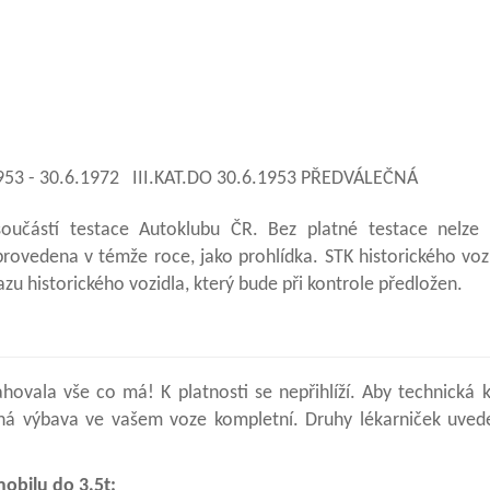
53 - 30.6.1972 III.KAT.DO 30.6.1953 PŘEDVÁLEČNÁ
 součástí testace Autoklubu ČR. Bez platné testace nelze
 provedena v témže roce, jako prohlídka. STK historického vo
azu historického vozidla, který bude při kontrole předložen.
hovala vše co má! K platnosti se nepřihlíží. Aby technická 
vinná výbava ve vašem voze kompletní. Druhy lékarniček uved
obilu do 3,5t: