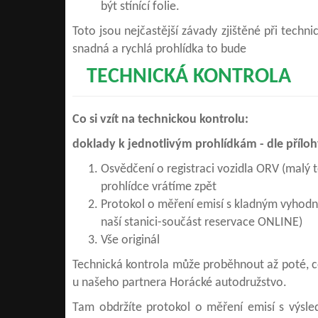
být stínící folie.
Toto jsou nejčastější závady zjištěné při tech
snadná a rychlá prohlídka to bude
TECHNICKÁ KONTROLA
Co si vzít na technickou kontrolu:
doklady k jednotlivým prohlídkám - dle přílo
Osvědčení o registraci vozidla ORV (malý 
prohlídce vrátíme zpět
Protokol o měření emisí s kladným vyhod
naší stanici-součást reservace ONLINE)
Vše originál
Technická kontrola může proběhnout až poté, c
u našeho partnera Horácké autodružstvo.
Tam obdržíte protokol o měření emisí s výsled