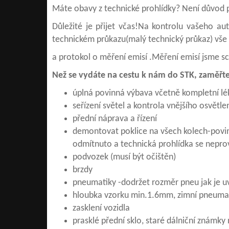
Máte obavy z technické prohlídky? Není důvod 
Důležité je přijet včas!Na kontrolu vašeho au
technickém průkazu(malý technický průkaz) vše 
a protokol o měření emisí .Měření emisí jsme sc
Než se vydáte na cestu k nám do STK, zaměřte 
úplná povinná výbava včetně kompletní lé
seřízení světel a kontrola vnějšího osvětle
přední náprava a řízení
demontovat poklice na všech kolech-povin
odmítnuto a technická prohlídka se nepro
podvozek (musí být očištěn)
brzdy
pneumatiky -dodržet rozměr pneu jak je uv
hloubka vzorku min.1.6mm, zimní pneuma
zasklení vozidla
prasklé přední sklo, staré dálniční známky