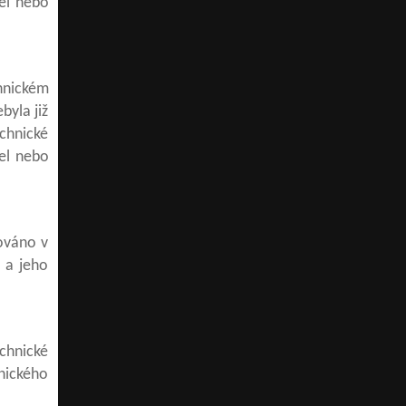
del nebo
chnickém
byla již
chnické
del nebo
rováno v
a a jeho
chnické
hnického