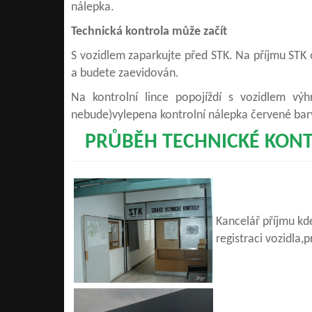
nálepka.
Technická kontrola může začít
S vozidlem zaparkujte před STK. Na příjmu STK 
a budete zaevidován.
Na kontrolní lince popojíždí s vozidlem vý
nebude)vylepena kontrolní nálepka červené bar
PRŮBĚH TECHNICKÉ KON
Kancelář příjmu kd
registraci vozidla,