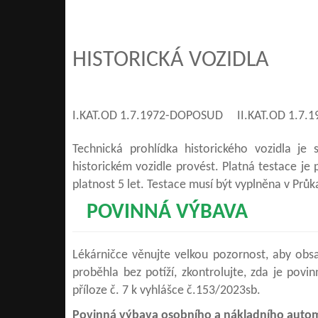
HISTORICKÁ VOZIDLA
I.KAT.OD 1.7.1972-DOPOSUD II.KAT.OD 1.7.19
Technická prohlídka historického vozidla je
historickém vozidle provést. Platná testace je
platnost 5 let. Testace musí být vyplněna v Průk
POVINNÁ VÝBAVA
Lékárničce věnujte velkou pozornost, aby obsa
proběhla bez potíží, zkontrolujte, zda je po
příloze č. 7 k vyhlášce č.153/2023sb.
Povinná výbava osobního a nákladního autom