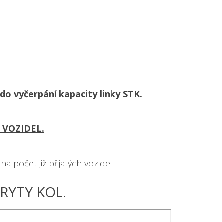
do vyčerpání kapacity linky STK.
 VOZIDEL.
počet již přijatých vozidel.
RYTY KOL.